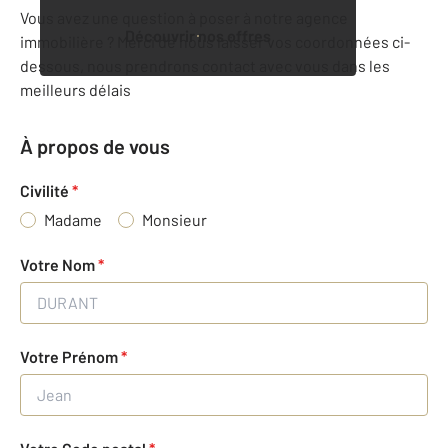
Vous avez une question à poser à notre agence
Découvrir nos offres
immobilière ? Merci de nous laisser vos coordonnées ci-
dessous, nous prendrons contact avec vous dans les
meilleurs délais
À propos de vous
Civilité
*
Madame
Monsieur
Votre Nom
*
Votre Prénom
*