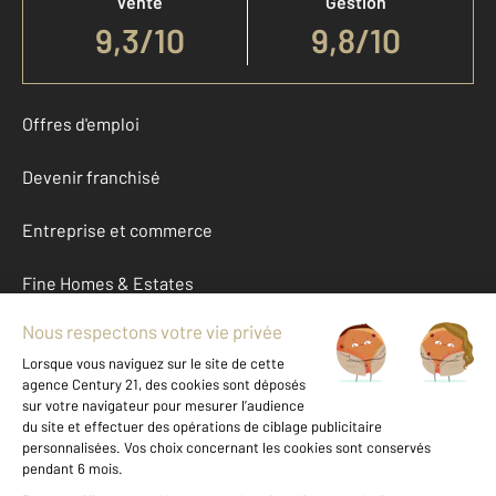
Vente
Gestion
9,3
/
10
9,8/10
Offres d'emploi
Devenir franchisé
Entreprise et commerce
Fine Homes & Estates
À propos
International
Nous contacter