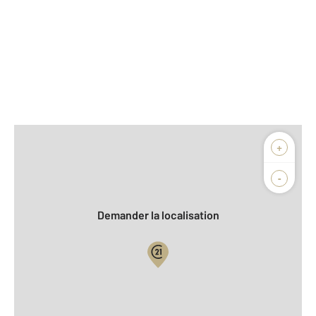
Afficher sur la carte :
+
Agence
Biens vendus
-
Demander la localisation
Vue globale
2
Surface totale : 115,3 m
2
Surface habitable : 106,2 m