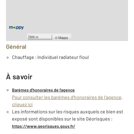
2
Surface terrain : 994 m
Nombre de pièces : 4
[Voir le détail]
Équipements
500 m
©
Mappy
Général
Chauffage : Individuel radiateur fioul
À savoir
Barèmes d'honoraires de l'agence
Pour consulter les barèmes d'honoraires de l'agence,
cliquez ici
Les informations sur les risques auxquels ce bien est
exposé sont disponibles sur le site Géorisques :
https://www.georisques.gouv.fr/