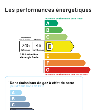
Les performances énergétiques
logement extrêmement performant
consommation
(énergie primaire)
émissions
245
46
2
2
kWh/m
.an
kg CO
/m
.an
2
240 kWh/m²/an
d'énergie finale
logement extrêmement peu performant
Dont émissions de gaz à effet de serre
*
peu d'émissions de CO2