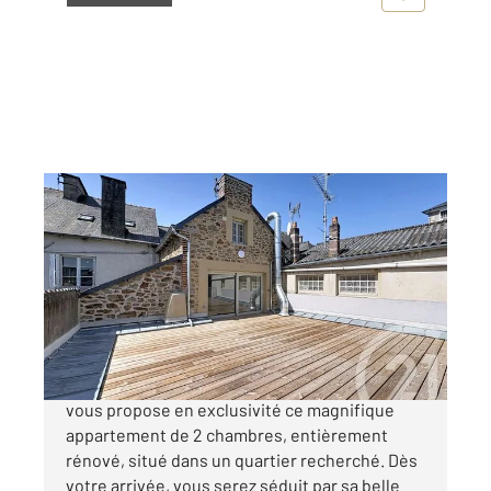
LAMBALLE 22
2
76,21 m
, 3 pièces
Ref : 789
Maison à vendre
249 000 €
CENTURY 21 Cœur de Penthièvre à LAMBALLE
vous propose en exclusivité ce magnifique
appartement de 2 chambres, entièrement
rénové, situé dans un quartier recherché. Dès
votre arrivée, vous serez séduit par sa belle