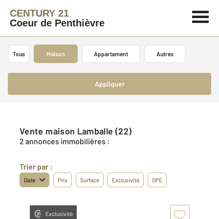
CENTURY 21
Coeur de Penthièvre
Tous
Maison
Appartement
Autres
Appliquer
Vente maison Lamballe (22)
2 annonces immobilières :
Trier par :
Date
Prix
Surface
Exclusivité
DPE
Exclusivité