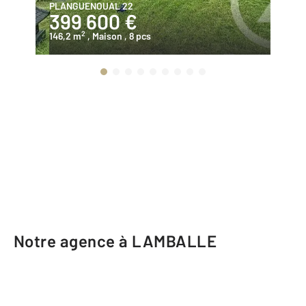
PLANGUENOUAL 22
MO
399 600 €
3
2
146,2 m
, Maison
, 8 pcs
16
Notre agence à LAMBALLE